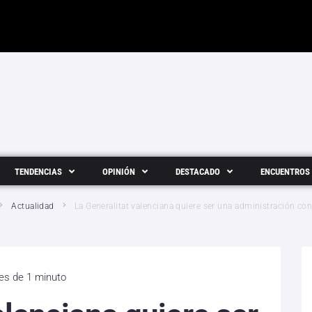
TENDENCIAS
OPINIÓN
DESTACADO
ENCUENTROS
Actualidad
La Generalitat valenciana quiere ser una administración con
 es de 1 minuto