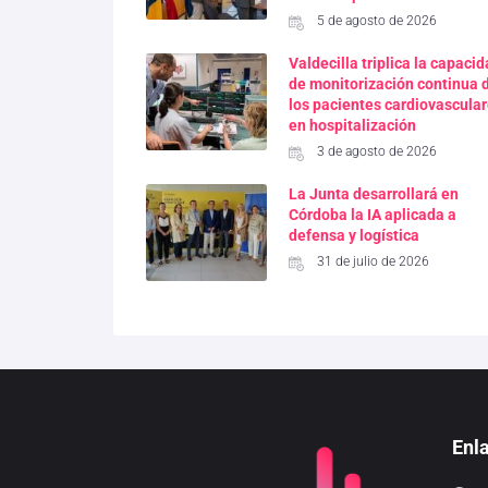
5 de agosto de 2026
Valdecilla triplica la capaci
de monitorización continua 
los pacientes cardiovascula
en hospitalización
3 de agosto de 2026
La Junta desarrollará en
Córdoba la IA aplicada a
defensa y logística
31 de julio de 2026
Enl