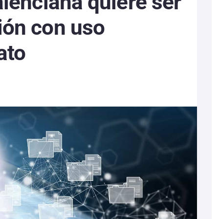
alenciana quiere ser
ión con uso
ato