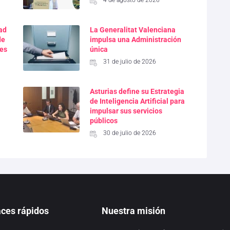
4 de agosto de 2026
dad
La Generalitat Valenciana
de
impulsa una Administración
res
única
31 de julio de 2026
Asturias define su Estrategia
de Inteligencia Artificial para
impulsar sus servicios
públicos
30 de julio de 2026
aces rápidos
Nuestra misión