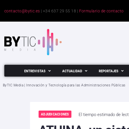
contacto@bytic.es
| +34 637 29 55 18 |
Formulario de contacto
ENTREVISTAS
ACTUALIDAD
REPORTAJES
ByTIC Media | Innovación y Tecnología para las Administraciones Públicas
ADJUDICACIONES
El tiempo estimado de lec