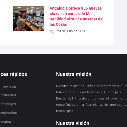
a
Andalucía ofrece 855 nuevas
a
plazas en cursos de IA,
Realidad Virtual e Internet de
las Cosas
29 de julio de 2026
aces rápidos
Nuestra misión
Nuestra misión es unificar e incrementar el 
Entrevistas
Público entre los profesionales TIC del país.
Actualidad
Desde ByTIC trabajamos con el objetivo d
Reportajes
tecnológicos en la Administración ante profe
tecnologías.
Tendencias
Opinión
Nuestra visión