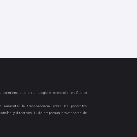
conocimiento sobre tecnología e innovación en Sector
e aumentar la transparencia sobre los proyectos
sionales y directivos TI de empresas proveedoras de