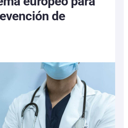
ema europeo para
revención de