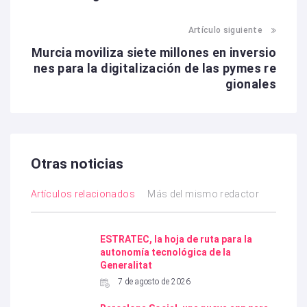
t
Artículo siguiente
n
Murcia moviliza siete millones en inversio
a
nes para la digitalización de las pymes re
v
gionales
i
g
a
Otras noticias
t
i
Artículos relacionados
Más del mismo redactor
o
n
ESTRATEC, la hoja de ruta para la
autonomía tecnológica de la
Generalitat
7 de agosto de 2026