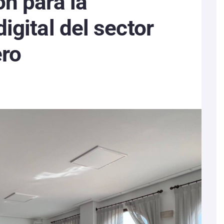
n para la
igital del sector
ero