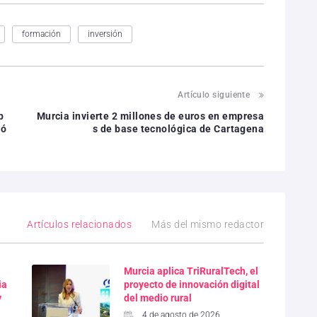
formación
inversión
Artículo siguiente
p
Murcia invierte 2 millones de euros en empresa
ió
s de base tecnológica de Cartagena
Artículos relacionados
Más del mismo redactor
Murcia aplica TriRuralTech, el
ia
proyecto de innovación digital
y
del medio rural
4 de agosto de 2026