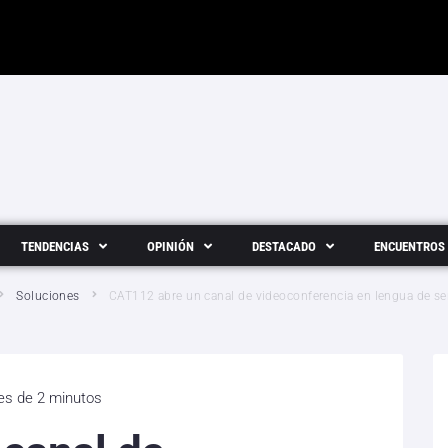
TENDENCIAS
OPINIÓN
DESTACADO
ENCUENTROS
Soluciones
CAT112 abre un canal de videoconferencia en lengua de se
 es de 2 minutos