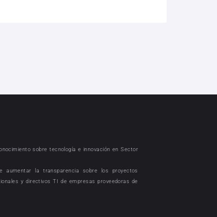
conocimiento sobre tecnología e innovación en Sector
e aumentar la transparencia sobre los proyectos
sionales y directivos TI de empresas proveedoras de