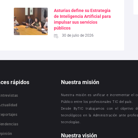
Asturias define su Estrategia
de Inteligencia Artificial para
impulsar sus servicios
públicos
30 de julio de 2026
aces rápidos
Nuestra misión
Nuestra misión es unificar e incrementar el 
Entrevistas
Público entre los profesionales TIC del país.
Actualidad
Desde ByTIC trabajamos con el objetivo d
Reportajes
tecnológicos en la Administración ante profe
tecnologías.
Tendencias
Opinión
Nuestra visión