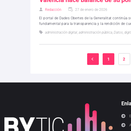
Redacción
27 de enero de 2026
El portal de Dades Obertes de la Generalitat continúa
fundamental para la transparencia y la rendición de cu
administración digital
,
administración pública
,
Datos
,
digi
1
2
Enl