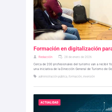
Formación en digitalización par
Redacción
28 de enero de 2026
Cerca de 200 profesionales del turismo van a recibir fo
una iniciativa de la Dirección General de Turismo de G
administración pública
,
formación
,
inversión
ACTUALIDAD