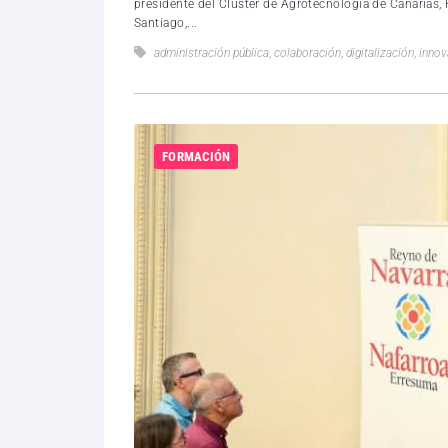
presidente del Clúster de Agrotecnología de Canarias, 
Santiago,...
administración pública
,
colaboración
,
digitalización
,
innov
FORMACIÓN