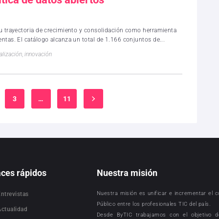
 su trayectoria de crecimiento y consolidación como herramienta
entas. El catálogo alcanza un total de 1.166 conjuntos de...
talización
,
innovación
3
…
11
aces rápidos
Nuestra misión
Nuestra misión es unificar e incrementar el 
Entrevistas
Público entre los profesionales TIC del país.
Actualidad
Desde ByTIC trabajamos con el objetivo d