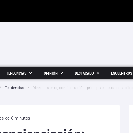
TENDENCIAS
OPINIÓN
DESTACADO
ENCUENTROS
Tendencias
Dinero, talento, concienciación: principales retos de la cib
 es de 6 minutos