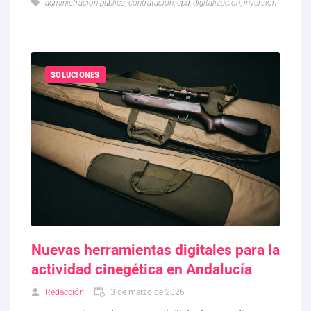
administración pública
,
contratación
,
cpd
,
digitalización
,
inversión
SOLUCIONES
Nuevas herramientas digitales para la
actividad cinegética en Andalucía
Redacción
3 de marzo de 2026