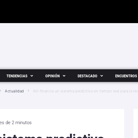
TENDENCIAS
OPINIÓN
DESTACADO
ENCUENTROS
Actualidad
AVI financia un sistema predictivo en tiempo real para la red
 es de 2 minutos