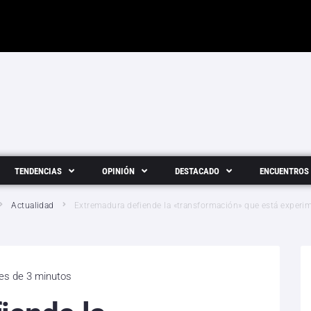
TENDENCIAS
OPINIÓN
DESTACADO
ENCUENTROS
Actualidad
Extremadura defiende la «transformación» que está experi
 es de 3 minutos