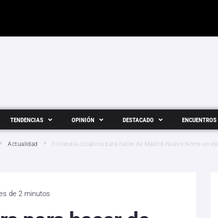
TENDENCIAS
OPINIÓN
DESTACADO
ENCUENTROS
Actualidad
Finlandia colabora para hacer de Madrid Nuevo Norte un e
 es de 2 minutos