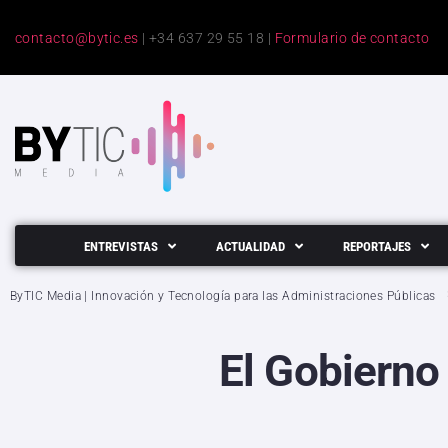
contacto@bytic.es
| +34 637 29 55 18 |
Formulario de contacto
ENTREVISTAS
ACTUALIDAD
REPORTAJES
ByTIC Media | Innovación y Tecnología para las Administraciones Públicas
El Gobierno 