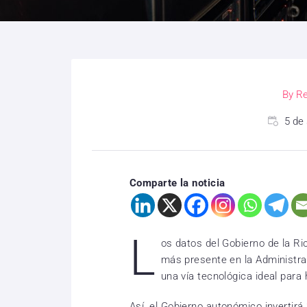
By
Re
5 de
Comparte la noticia
L
os datos del Gobierno de la Ri
más presente en la Administra
una vía tecnológica ideal para 
Así, el Gobierno autonómico invertirá