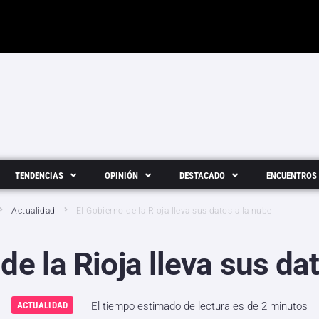
TENDENCIAS
OPINIÓN
DESTACADO
ENCUENTROS
Actualidad
El Gobierno de la Rioja lleva sus datos a la nube
de la Rioja lleva sus da
ACTUALIDAD
El tiempo estimado de lectura es de 2 minutos