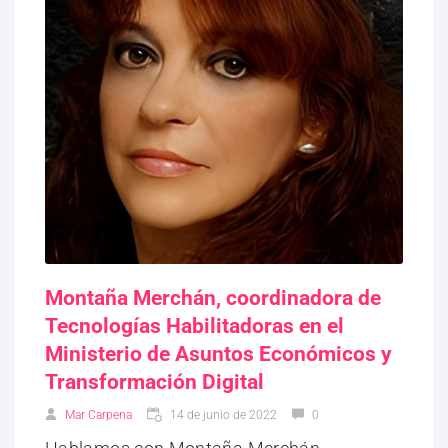
Montaña Merchán, coordinadora de
Tecnologías Habilitadoras en el
Ministerio de Asuntos Económicos y
Transformación Digital
Mar Carpena
14 de junio de 2022
0