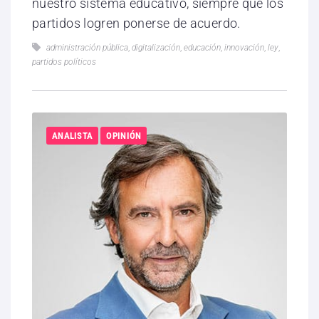
nuestro sistema educativo, siempre que los
partidos logren ponerse de acuerdo.
administración pública
,
digitalización
,
educación
,
innovación
,
ley
,
partidos políticos
ANALISTA
OPINIÓN