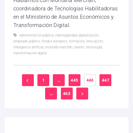
Hablamos con Montaña Merchán,
coordinadora de Tecnologías Habilitadoras
en el Ministerio de Asuntos Económicos y
Transformación Digital.
administración pública
,
ciberseguridad
,
digitalización
,
empleado público
,
fondos europeos
,
formación
,
innovación
,
inteligencia artificial
,
montaña merchán
,
talento
,
tecnología
,
transformación digital
1
…
445
446
447
…
463