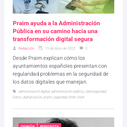
Praim ayuda a la Administración
Pública en su camino hacia una
transformación digital segura
Redacción
15 de junio de 2022
0
Desde Praim explican cómo los
ayuntamientos españoles presentan con
regularidad problemas en la seguridad de
los datos digitales que manejan.
administración digital
,
administración pública
,
ciberseguridad
,
Datos
,
digitalización
,
praim
,
seguridad
,
think client
OPINIÓN
PERIODISTA