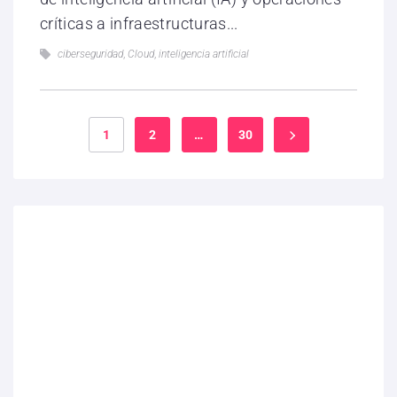
críticas a infraestructuras...
ciberseguridad
,
Cloud
,
inteligencia artificial
1
2
…
30