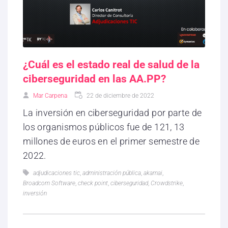
¿Cuál es el estado real de salud de la
ciberseguridad en las AA.PP?
Mar Carpena
22 de diciembre de 2022
La inversión en ciberseguridad por parte de
los organismos públicos fue de 121, 13
millones de euros en el primer semestre de
2022.
adjudicaciones tic
,
administración pública
,
akamai
,
Broadcom Software
,
check point
,
ciberseguridad
,
Crowdstrike
,
inversión