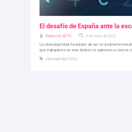
El desafío de España ante la es
Redacción ByTIC
6 de mayo de 2025
La ciberseguridad ha dejado de ser un problema meram
que trabajamos en este ámbito lo sabemos a ciencia cie
ciberseguridad
,
DDoS