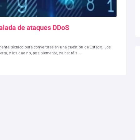
calada de ataques DDoS
ente técnico para convertirse en una cuestión de Estado. Los
rta, y los que no, posiblemente, ya habréis...