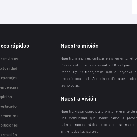
aces rápidos
Nuestra misión
Nuestra misión es unificar e incrementar el 
Entrevistas
Público entre los profesionales TIC del país.
Actualidad
Desde ByTIC trabajamos con el objetivo d
Reportajes
tecnológicos en la Administración ante profe
tecnologías.
Tendencias
Opinión
Nuestra visión
Destacado
Nuestra visión como plataforma referente de i
Encuentros
una comunidad que ayude tanto a provee
Administración Pública, aportando un marco 
Soluciones
entre todas las partes.
Formación