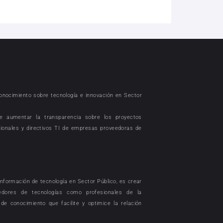
conocimiento sobre tecnología e innovación en Sector
e aumentar la transparencia sobre los proyectos
sionales y directivos TI de empresas proveedoras de
nformación de tecnología en Sector Público, es crear
dores de tecnologías como profesionales de la
de conocimiento que facilite y optimice la relación