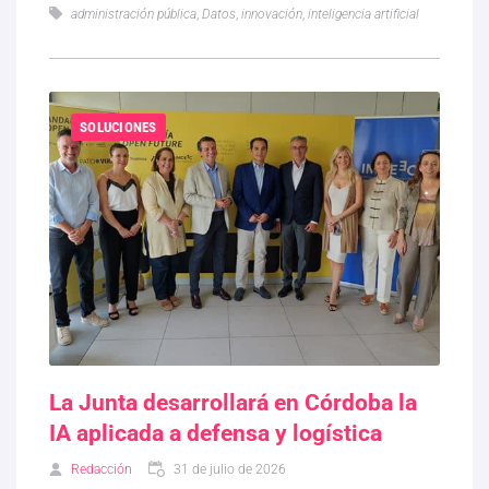
administración pública
,
Datos
,
innovación
,
inteligencia artificial
SOLUCIONES
La Junta desarrollará en Córdoba la
IA aplicada a defensa y logística
Redacción
31 de julio de 2026