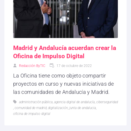
Madrid y Andalucía acuerdan crear la
Oficina de Impulso Digital
Redacción ByTIC
17 de octubre de 2022
La Oficina tiene como objeto compartir
proyectos en curso y nuevas iniciativas de
las comunidades de Andalucía y Madrid.
administración pública
,
agencia digital de andalucía
,
ciberseguridad
,
comunidad de madrid
,
digitalización
,
junta de andalucia
,
oficina de impulso digital