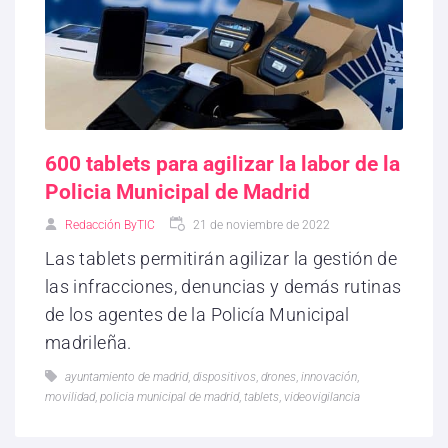
600 tablets para agilizar la labor de la
Policia Municipal de Madrid
Redacción ByTIC
21 de noviembre de 2022
Las tablets permitirán agilizar la gestión de
las infracciones, denuncias y demás rutinas
de los agentes de la Policía Municipal
madrileña.
ayuntamiento de madrid
,
dispositivos
,
drones
,
innovación
,
movilidad
,
policia municipal de madrid
,
tablets
,
videovigilancia