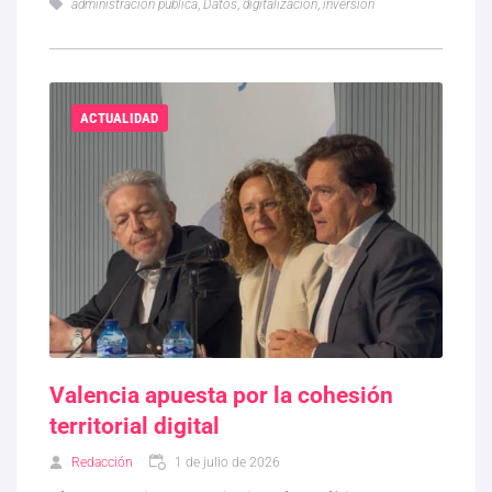
administración pública
,
Datos
,
digitalización
,
inversión
ACTUALIDAD
Valencia apuesta por la cohesión
territorial digital
Redacción
1 de julio de 2026