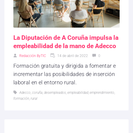
La Diputación de A Coruña impulsa la
empleabilidad de la mano de Adecco
Redacción ByTIC
14 de abril de 2022
0
Formación gratuita y dirigida a fomentar e
incrementar las posibilidades de inserción
laboral en el entorno rural.
Adecco
,
coruña
,
desempleados
,
empleabilidad
,
emprendimiento
,
formación
,
rural