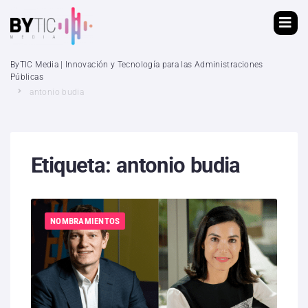
ByTIC Media | Innovación y Tecnología para las Administraciones
Públicas
antonio budia
Etiqueta:
antonio budia
NOMBRAMIENTOS