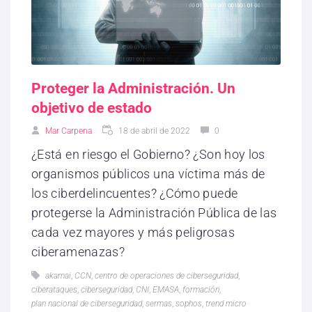
Proteger la Administración. Un
objetivo de estado
Mar Carpena
18 de abril de 2022
0
¿Está en riesgo el Gobierno? ¿Son hoy los
organismos públicos una víctima más de
los ciberdelincuentes? ¿Cómo puede
protegerse la Administración Pública de las
cada vez mayores y más peligrosas
ciberamenazas?
akamai
,
CCN
,
centro de operaciones de ciberseguridad
,
ciberataques
,
ciberseguridad
,
CNI
,
EMASA
,
formación
,
plan nacional de ciberseguridad
,
sermas
,
sophos
,
trend micro