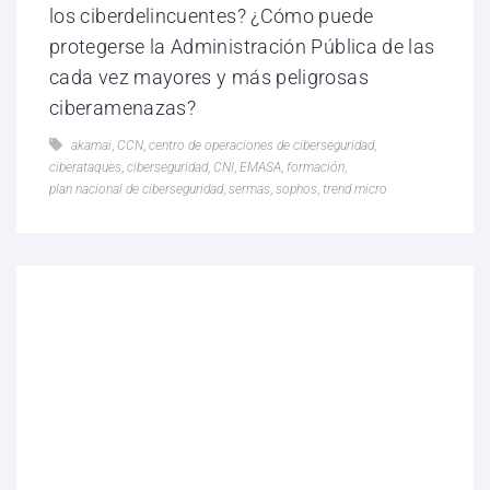
los ciberdelincuentes? ¿Cómo puede
protegerse la Administración Pública de las
cada vez mayores y más peligrosas
ciberamenazas?
akamai
,
CCN
,
centro de operaciones de ciberseguridad
,
ciberataques
,
ciberseguridad
,
CNI
,
EMASA
,
formación
,
plan nacional de ciberseguridad
,
sermas
,
sophos
,
trend micro