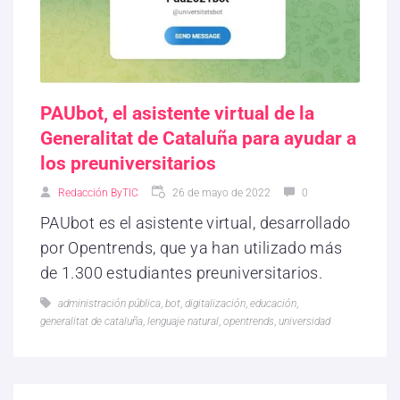
PAUbot, el asistente virtual de la
Generalitat de Cataluña para ayudar a
los preuniversitarios
Redacción ByTIC
26 de mayo de 2022
0
PAUbot es el asistente virtual, desarrollado
por Opentrends, que ya han utilizado más
de 1.300 estudiantes preuniversitarios.
administración pública
,
bot
,
digitalización
,
educación
,
generalitat de cataluña
,
lenguaje natural
,
opentrends
,
universidad