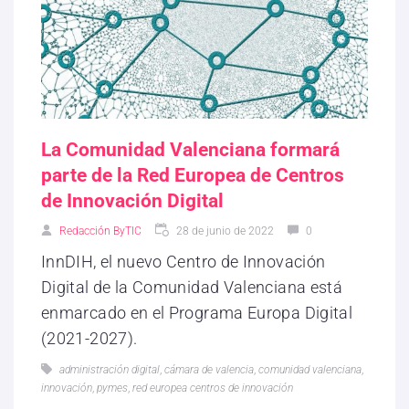
La Comunidad Valenciana formará
parte de la Red Europea de Centros
de Innovación Digital
Redacción ByTIC
28 de junio de 2022
0
InnDIH, el nuevo Centro de Innovación
Digital de la Comunidad Valenciana está
enmarcado en el Programa Europa Digital
(2021-2027).
administración digital
,
cámara de valencia
,
comunidad valenciana
,
innovación
,
pymes
,
red europea centros de innovación