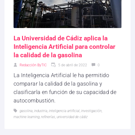
La Universidad de Cádiz aplica la
Inteligencia Artificial para controlar
la calidad de la gasolina
Redacción ByTIC
5 de abril de 2022
0
La Inteligencia Artificial le ha permitido
comparar la calidad de la gasolina y
clasificarla en función de su capacidad de
autocombustión.
gasolina
,
industria
,
inteligencia artificial
,
investigación
,
machine learning
,
refinerías
,
universidad de cádiz