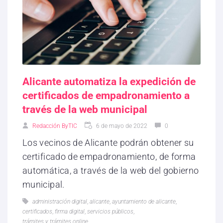
Alicante automatiza la expedición de
certificados de empadronamiento a
través de la web municipal
Redacción ByTIC
6 de mayo de 2022
0
Los vecinos de Alicante podrán obtener su
certificado de empadronamiento, de forma
automática, a través de la web del gobierno
municipal.
administración digital
,
alicante
,
ayuntamiento de alicante
,
certificados
,
firma digital
,
servicios públicos
,
trámites y trámites online