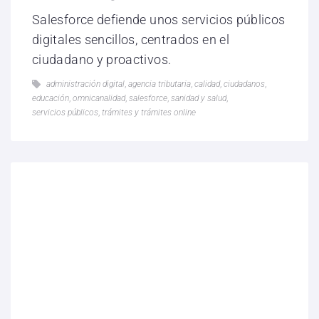
Salesforce defiende unos servicios públicos
digitales sencillos, centrados en el
ciudadano y proactivos.
administración digital
,
agencia tributaria
,
calidad
,
ciudadanos
,
educación
,
omnicanalidad
,
salesforce
,
sanidad y salud
,
servicios públicos
,
trámites y trámites online