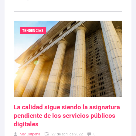
TENDENCIAS
La calidad sigue siendo la asignatura
pendiente de los servicios públicos
digitales
Mar Carpena
27 de abril de 2022
0