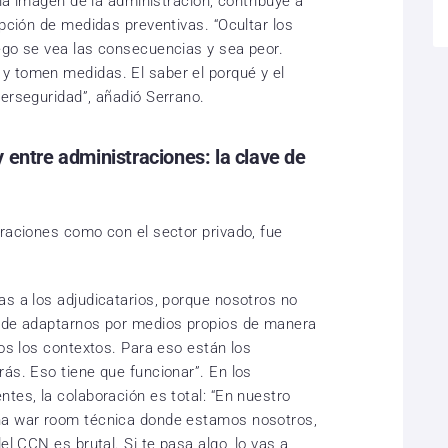
 la imagen de la administración, contribuye a
opción de medidas preventivas. “Ocultar los
ego se vea las consecuencias y sea peor.
y tomen medidas. El saber el porqué y el
berseguridad”, añadió Serrano.
 entre administraciones: la clave de
traciones como con el sector privado, fue
as a los adjudicatarios, porque nosotros no
d de adaptarnos por medios propios de manera
dos los contextos. Para eso están los
ás. Eso tiene que funcionar”. En los
tes, la colaboración es total: “En nuestro
na war room técnica donde estamos nosotros,
el CCN es brutal. Si te pasa algo, lo vas a