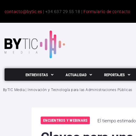
contacto@bytic.es
| +34 637 29 55 18 |
Formulario de contacto
ENTREVISTAS
ACTUALIDAD
REPORTAJES
ByTIC Media | Innovación y Tecnología para las Administraciones Públicas
ENCUENTROS Y WEBINARS
El tiempo estimado