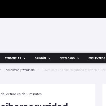
TENDENCIAS
OPINIÓN
DESTACADO
ENCUENTROS
Encuentros y webinars
Claves para una ciberseguridad eficaz en el Sec
 de lectura es de 9 minutos