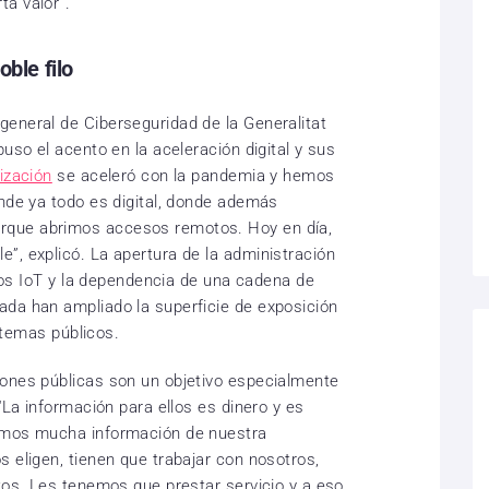
a valor”.
oble filo
eneral de Ciberseguridad de la Generalitat
puso el acento en la aceleración digital y sus
ización
se aceleró con la pandemia y hemos
onde ya todo es digital, donde además
que abrimos accesos remotos. Hoy en día,
”, explicó. La apertura de la administración
tivos IoT y la dependencia de una cadena de
ada han ampliado la superficie de exposición
istemas públicos.
iones públicas son un objetivo especialmente
“La información para ellos es dinero y es
nemos mucha información de nuestra
 eligen, tienen que trabajar con nosotros,
tos. Les tenemos que prestar servicio y a eso