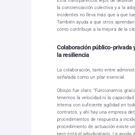
Esta transparencia, lejos de debilitar
la concienciación colectiva y a la ad
incidentes no lleva más que a que lu
También ayuda a que otros aprendan 
cómo contribuye a la mejora de la ci
Colaboración público-privada y
la resiliencia
La colaboración, tanto entre adminis
señalada como un pilar esencial.
Obispo fue claro: “Funcionamos graci
tenemos la velocidad ni la capacida
interna con suficiente agilidad en to
contratos, y ahí hay una empresa detr
procedimientos de respuesta a inciden
procedimiento de actuación existe u
pero está el adjudicatario. La ayuda d