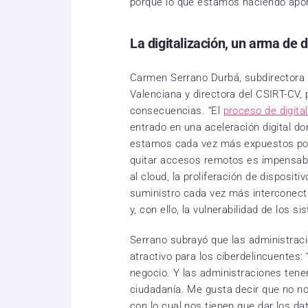
porque lo que estamos haciendo aport
La digitalización, un arma de d
Carmen Serrano Durbá, subdirectora g
Valenciana y directora del CSIRT-CV, 
consecuencias. “El
proceso de digital
entrado en una aceleración digital d
estamos cada vez más expuestos por
quitar accesos remotos es impensable
al cloud, la proliferación de disposi
suministro cada vez más interconect
y, con ello, la vulnerabilidad de los s
Serrano subrayó que las administrac
atractivo para los ciberdelincuentes: 
negocio. Y las administraciones te
ciudadanía. Me gusta decir que no nos
con lo cual nos tienen que dar los da