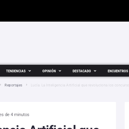
TENDENCIAS
OPINIÓN
DESTACADO
ENCUENTROS
Reportajes
Lucía: La Inteligencia Artificial que revoluciona los concur
 es de 4 minutos