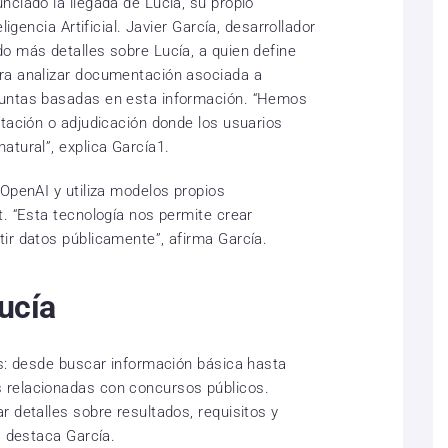
nciado la llegada de Lucia, su propio
ligencia Artificial. Javier García, desarrollador
o más detalles sobre Lucía, a quien define
ra analizar documentación asociada a
guntas basadas en esta información. “Hemos
itación o adjudicación donde los usuarios
atural”, explica García1.
 OpenAI y utiliza modelos propios
t. “Esta tecnología nos permite crear
ir datos públicamente”, afirma García.
ucía
as: desde buscar información básica hasta
 relacionadas con concursos públicos.
 detalles sobre resultados, requisitos y
, destaca García.