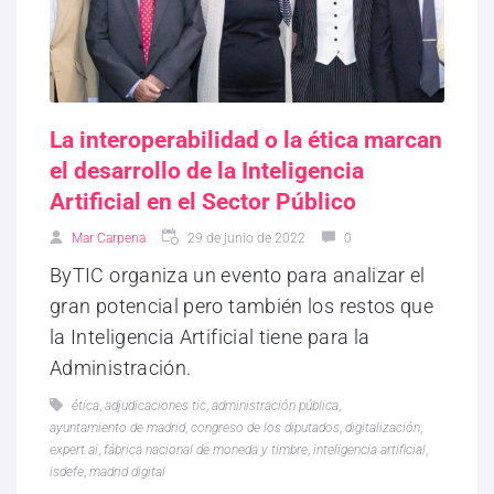
La interoperabilidad o la ética marcan
el desarrollo de la Inteligencia
Artificial en el Sector Público
Mar Carpena
29 de junio de 2022
0
ByTIC organiza un evento para analizar el
gran potencial pero también los restos que
la Inteligencia Artificial tiene para la
Administración.
ética
,
adjudicaciones tic
,
administración pública
,
ayuntamiento de madrid
,
congreso de los diputados
,
digitalización
,
expert.ai
,
fábrica nacional de moneda y timbre
,
inteligencia artificial
,
isdefe
,
madrid digital