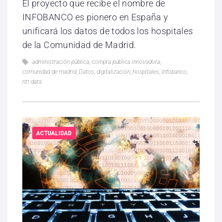
El proyecto que recibe el nombre de
INFOBANCO es pionero en España y
unificará los datos de todos los hospitales
de la Comunidad de Madrid.
administración pública
,
compra pública innovadora
,
comunidad de madrid
,
Datos
,
digitalización
,
hospitales
,
infobanco
,
ntt data
ACTUALIDAD