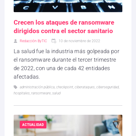
Crecen los ataques de ransomware
dirigidos contra el sector sanitario
Redacción ByTIC
10 de noviembre de 2022
La salud fue la industria más golpeada por
el ransomware durante el tercer trimestre
de 2022, con una de cada 42 entidades
afectadas.
administración pública
,
checkpoint
,
ciberataques
,
ciberseguridad
,
hospitales
,
ransomware
,
salud
ACTUALIDAD