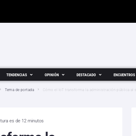
TENDENCIAS
OPINIÓN
DESTACADO
ENCUENTROS
Tema de portada
Cómo el IoT transforma la administración pública al 
ctura es de 12 minutos