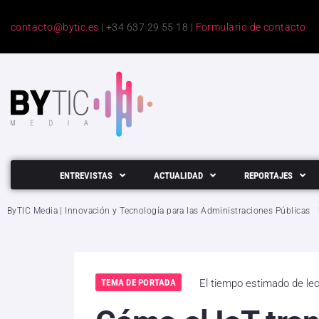
contacto@bytic.es
| +34 637 29 55 18 |
Formulario de contacto
ENTREVISTAS
ACTUALIDAD
REPORTAJES
ByTIC Media | Innovación y Tecnología para las Administraciones Públicas
TEMA DE PORTADA
El tiempo estimado de le