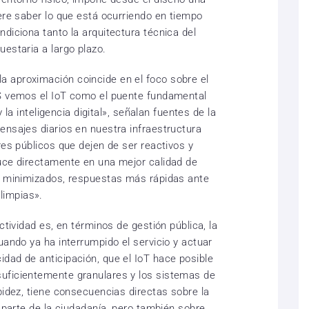
ere saber lo que está ocurriendo en tiempo
diciona tanto la arquitectura técnica del
estaria a largo plazo.
 aproximación coincide en el foco sobre el
WS vemos el IoT como el puente fundamental
y la inteligencia digital», señalan fuentes de la
ensajes diarios en nuestra infraestructura
res públicos que dejen de ser reactivos y
uce directamente en una mejor calidad de
ro minimizados, respuestas más rápidas ante
limpias».
ctividad es, en términos de gestión pública, la
uando ya ha interrumpido el servicio y actuar
dad de anticipación, que el IoT hace posible
uficientemente granulares y los sistemas de
pidez, tiene consecuencias directas sobre la
r parte de la ciudadanía, pero también sobre