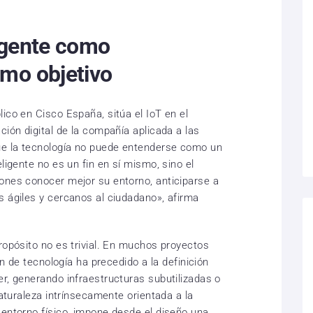
igente como
omo objetivo
ico en Cisco España, sitúa el IoT en el
ción digital de la compañía aplicada a las
que la tecnología no puede entenderse como un
ligente no es un fin en sí mismo, sino el
ones conocer mejor su entorno, anticiparse a
s ágiles y cercanos al ciudadano», afirma
ropósito no es trivial. En muchos proyectos
ón de tecnología ha precedido a la definición
er, generando infraestructuras subutilizadas o
naturaleza intrínsecamente orientada a la
 entorno físico, impone desde el diseño una