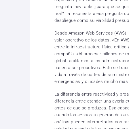
pregunta inevitable: ¿para qué se qui
real? La respuesta a esa pregunta con
despliegue como su viabilidad presupu
Desde Amazon Web Services (AWS), la
valor operativo de los datos. «En A
entre la infraestructura física crítica 
compañía. «Al procesar billones de m
global facilitamos a los administrado
pasen a ser proactivos. Esto se trad
vida a través de cortes de suminist
emergencias y ciudades mucho más 
La diferencia entre reactividad y proa
diferencia entre atender una avería c
antes de que se produzca. Esa capaci
cuando los sensores generan datos s
análisis pueden interpretarlos con ra
calidad percibida de los servicios po