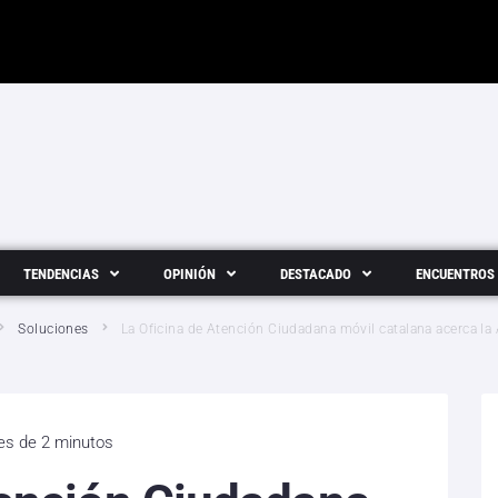
TENDENCIAS
OPINIÓN
DESTACADO
ENCUENTROS
Soluciones
La Oficina de Atención Ciudadana móvil catalana acerca la
 es de 2 minutos