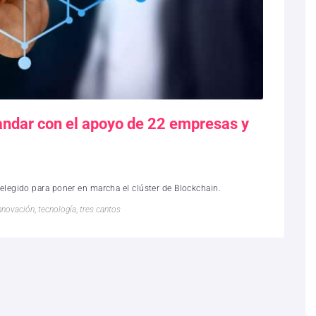
 andar con el apoyo de 22 empresas y
 elegido para poner en marcha el clúster de Blockchain.
nnovación
,
tecnología
,
tres cantos