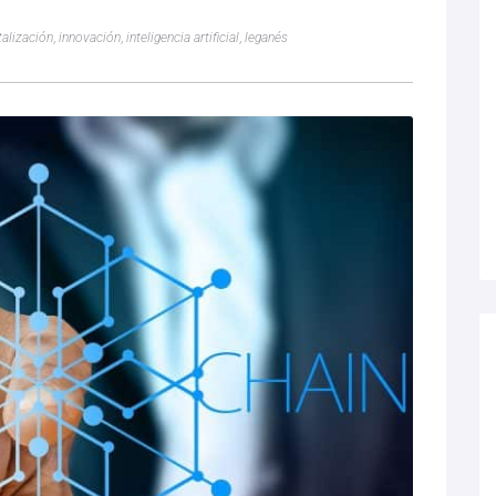
talización
,
innovación
,
inteligencia artificial
,
leganés