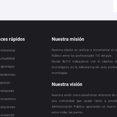
aces rápidos
Nuestra misión
Nuestra misión es unificar e incrementar el 
Entrevistas
Público entre los profesionales TIC del país.
Actualidad
Desde ByTIC trabajamos con el objetivo d
Reportajes
tecnológicos en la Administración ante profe
tecnologías.
Tendencias
Opinión
Nuestra visión
Destacado
Nuestra visión como plataforma referente de i
Encuentros
una comunidad que ayude tanto a provee
Administración Pública, aportando un marco 
Soluciones
entre todas las partes.
Formación