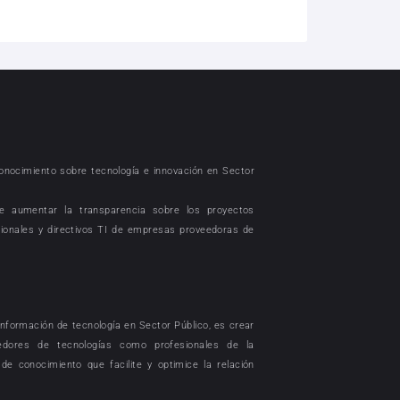
conocimiento sobre tecnología e innovación en Sector
e aumentar la transparencia sobre los proyectos
sionales y directivos TI de empresas proveedoras de
nformación de tecnología en Sector Público, es crear
dores de tecnologías como profesionales de la
de conocimiento que facilite y optimice la relación