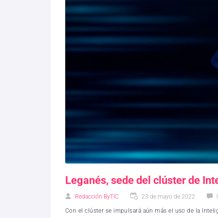
Leganés, sede del clúster de Int
Redacción ByTIC
23 de mayo de 2022
Con el clúster se impulsará aún más el uso de la Intelig