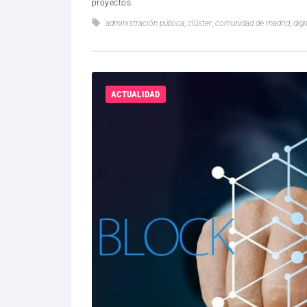
proyectos.
administración pública
,
clúster
,
comunidad de madrid
,
digi
ACTUALIDAD