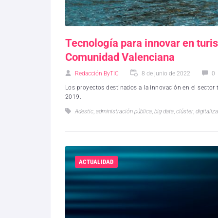
Tecnología para innovar en turis
Comunidad Valenciana
Redacción ByTIC
8 de junio de 2022
0
Los proyectos destinados a la innovación en el sect
2019.
Adestic
,
administración pública
,
big data
,
clúster
,
digitaliz
ACTUALIDAD