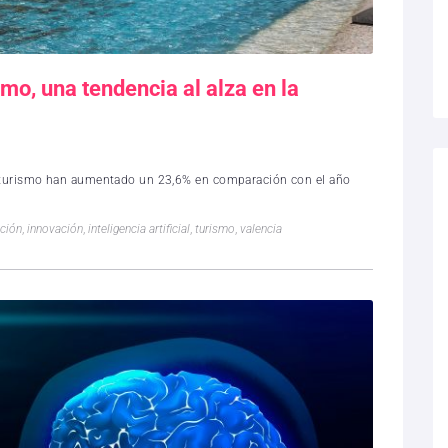
mo, una tendencia al alza en la
or turismo han aumentado un 23,6% en comparación con el año
ación
,
innovación
,
inteligencia artificial
,
turismo
,
valencia