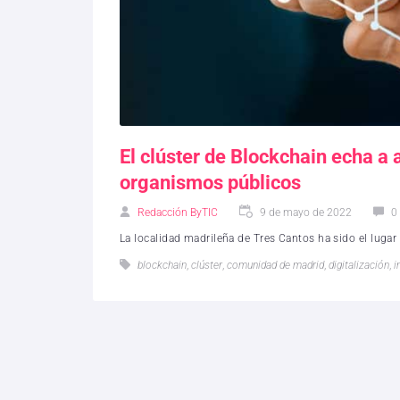
El clúster de Blockchain echa a
organismos públicos
Redacción ByTIC
9 de mayo de 2022
0
La localidad madrileña de Tres Cantos ha sido el lugar
blockchain
,
clúster
,
comunidad de madrid
,
digitalización
,
i