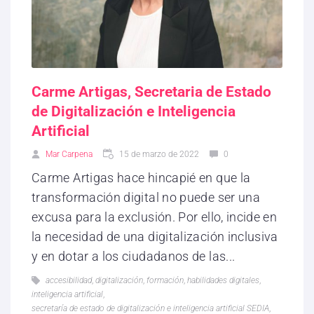
Carme Artigas, Secretaria de Estado
de Digitalización e Inteligencia
Artificial
Mar Carpena
15 de marzo de 2022
0
Carme Artigas hace hincapié en que la
transformación digital no puede ser una
excusa para la exclusión. Por ello, incide en
la necesidad de una digitalización inclusiva
y en dotar a los ciudadanos de las...
accesibilidad
,
digitalización
,
formación
,
habilidades digitales
,
inteligencia artificial
,
secretaría de estado de digitalización e inteligencia artificial SEDIA
,