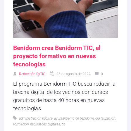
Benidorm crea Benidorm TIC, el
proyecto formativo en nuevas
tecnologías
Redacción ByTIC
26 de agosto de 2022
0
El programa Benidorm TIC busca reducir la
brecha digital de los vecinos con cursos
gratuitos de hasta 40 horas en nuevas
tecnologías.
administración pública
,
ayuntamiento de benidorm
,
digitalización
,
formacion
,
habilidades digitales
,
tic