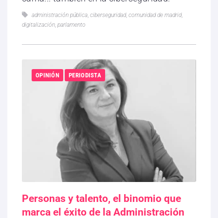
administración pública
,
ciberseguridad
,
comunidad de madrid
,
digitalización
,
parlamento
OPINIÓN
PERIODISTA
Personas y talento, el binomio que
marca el éxito de la Administración