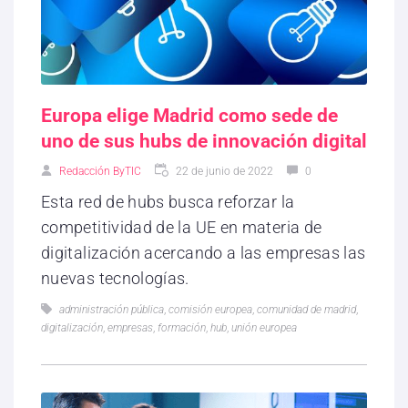
Europa elige Madrid como sede de
uno de sus hubs de innovación digital
Redacción ByTIC
22 de junio de 2022
0
Esta red de hubs busca reforzar la
competitividad de la UE en materia de
digitalización acercando a las empresas las
nuevas tecnologías.
administración pública
,
comisión europea
,
comunidad de madrid
,
digitalización
,
empresas
,
formación
,
hub
,
unión europea