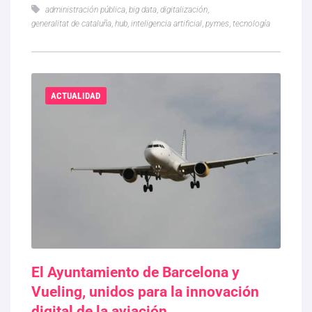
administración pública
,
big data
,
digitalización
,
generalitat de cataluña
,
hub
,
inteligencia artificial
,
pymes
,
tecnología
ACTUALIDAD
El Ayuntamiento de Barcelona y
Vueling, unidos para la innovación
digital de la aviación