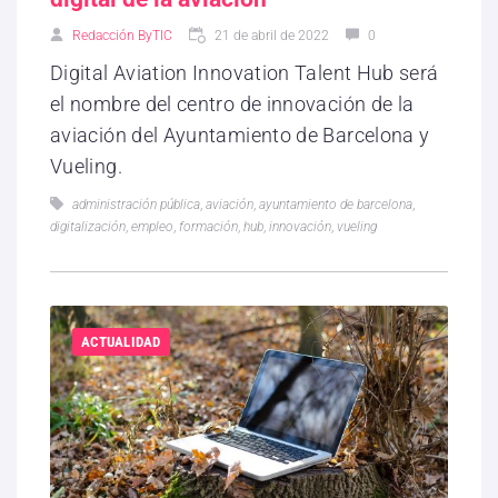
Redacción ByTIC
21 de abril de 2022
0
Digital Aviation Innovation Talent Hub será
el nombre del centro de innovación de la
aviación del Ayuntamiento de Barcelona y
Vueling.
administración pública
,
aviación
,
ayuntamiento de barcelona
,
digitalización
,
empleo
,
formación
,
hub
,
innovación
,
vueling
ACTUALIDAD